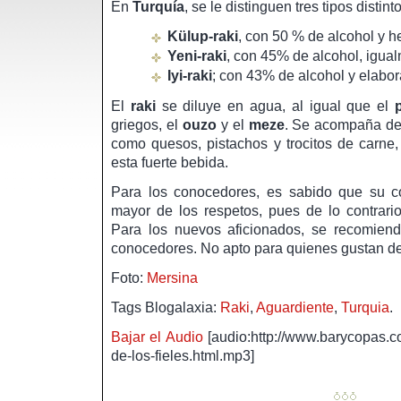
En
Turquía
, se le distinguen tres tipos distint
Külup-raki
, con 50 % de alcohol y 
Yeni-raki
, con 45% de alcohol, igua
Iyi-raki
; con 43% de alcohol y elabo
El
raki
se diluye en agua, al igual que el
griegos, el
ouzo
y el
meze
. Se acompaña d
como quesos, pistachos y trocitos de carne,
esta fuerte bebida.
Para los conocedores, es sabido que su 
mayor de los respetos, pues de lo contrari
Para los nuevos aficionados, se recomiend
conocedores. No apto para quienes gustan de
Foto:
Mersina
Tags Blogalaxia:
Raki
,
Aguardiente
,
Turquia
.
Bajar el Audio
[audio:http://www.barycopas.com
de-los-fieles.html.mp3]