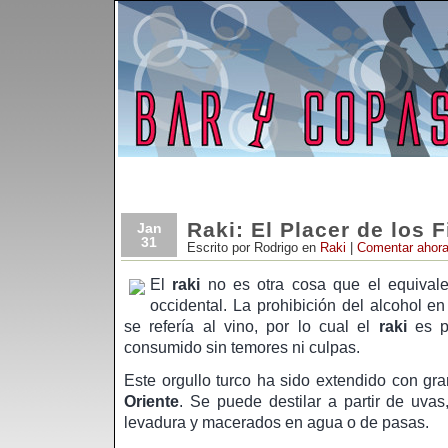
Raki: El Placer de los F
Jan
31
Escrito por Rodrigo en
Raki
|
Comentar ahora
El
raki
no es otra cosa que el equivale
occidental. La prohibición del alcohol e
se refería al vino, por lo cual el
raki
es pe
consumido sin temores ni culpas.
Este orgullo turco ha sido extendido con gra
Oriente
. Se puede destilar a partir de uva
levadura y macerados en agua o de pasas.