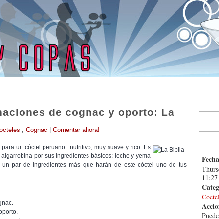
aciones de cognac y oporto: La
octeles
,
Cognac
|
Comentar ahora!
 para un cóctel peruano, nutritivo, muy suave y rico. Es
 algarrobina por sus ingredientes básicos: leche y yema
Fecha
 un par de ingredientes más que harán de este cóctel uno de tus
Thurs
11:27
Categ
Cocte
gnac.
Accio
oporto.
Pued