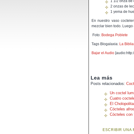
1 1/2 onza de
2 onzas de le
1 yema de hue
En nuestro vaso coctele
mezclar bien todo. Luego
Foto:
Bodega Poblete
Tags Blogalaxia:
La Biblia
Bajar el Audio
[audio:http
Lea más
Posts relacionados:
Coct
Un coctel lum
Cuatro coctel
El Cholopolit
Cócteles afro
Cócteles con 
ESCRIBIR UNA