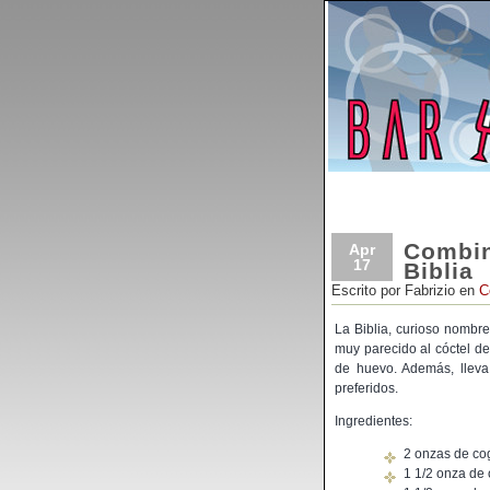
Combin
Apr
17
Biblia
Escrito por Fabrizio en
C
La Biblia, curioso nombre
muy parecido al cóctel de
de huevo. Además, lleva
preferidos.
Ingredientes:
2 onzas de co
1 1/2 onza de 