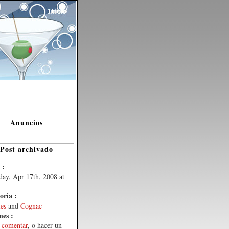
Inicio
Anuncios
Post archivado
 :
day, Apr 17th, 2008 at
oria :
les
and
Cognac
nes :
e
comentar
, o hacer un