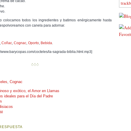
 crema de cacao.
track
che.
vo.
ro colocamos todos los ingredientes y batimos enérgicamente hasta
 espolvoreamos con canela para adornar.
,
Coñac
,
Cognac
,
Oporto
,
Bebida
.
://www.barycopas.com/cocteles/la-sagrada-biblia.html.mp3]
eles
,
Cognac
inoso y exótico, el Amor en Llamas
es ideales para el Día del Padre
an
disiacos
té
 RESPUESTA