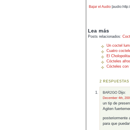
Bajar el Audio
[audio:http
Lea más
Posts relacionados:
Coct
Un coctel lum
Cuatro coctel
El Cholopolit
Cócteles afro
Cócteles con 
2 RESPUESTAS 
Dijo:
BAR2GO
December 4th, 2009
un tip de presen
Agiten fuerteme
posteriormente 
para que puedan