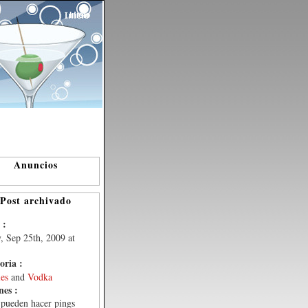
Inicio
Anuncios
Post archivado
 :
, Sep 25th, 2009 at
oria :
les
and
Vodka
nes :
 pueden hacer pings