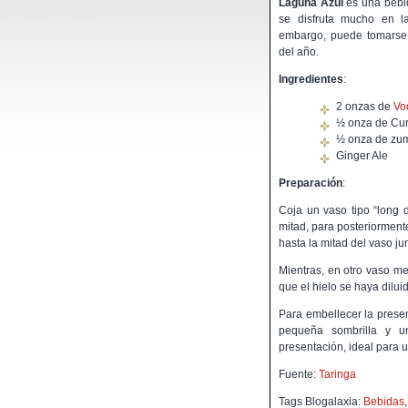
Laguna Azul
es una bebi
se disfruta mucho en l
embargo, puede tomarse
del año.
Ingredientes
:
2 onzas de
Vo
½ onza de Cur
½ onza de zum
Ginger Ale
Preparación
:
Coja un vaso tipo “long d
mitad, para posteriormen
hasta la mitad del vaso ju
Mientras, en otro vaso m
que el hielo se haya dilui
Para embellecer la presen
pequeña sombrilla y un
presentación, ideal para un
Fuente:
Taringa
Tags Blogalaxia:
Bebidas