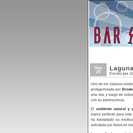
Laguna
Sep
25
Escrito por J
Uno de los clásicos román
protagonizada por
Brooke
una isla, y luego de sob
con su adolescencia.
El
ambiente natural y 
marco perfecto para esta
ha trasladado su exóti
solicitada por todos en lo