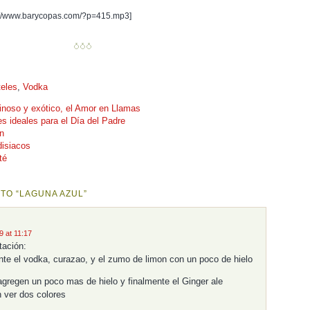
://www.barycopas.com/?p=415.mp3]
eles
,
Vodka
inoso y exótico, el Amor en Llamas
es ideales para el Día del Padre
an
disiacos
té
TO “LAGUNA AZUL”
 at 11:17
tación:
nte el vodka, curazao, y el zumo de limon con un poco de hielo
agregen un poco mas de hielo y finalmente el Ginger ale
 ver dos colores