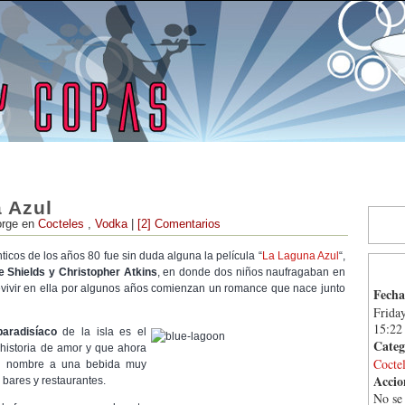
 Azul
orge en
Cocteles
,
Vodka
|
[2] Comentarios
ticos de los años 80 fue sin duda alguna la película “
La Laguna Azul
“,
 Shields y Christopher Atkins
, en donde dos niños naufragaban en
revivir en ella por algunos años comienzan un romance que nace junto
Fecha
Friday
15:22
paradisíaco
de la isla es el
Categ
 historia de amor y que ahora
Cocte
co nombre a una bebida muy
Accio
s bares y restaurantes.
No se