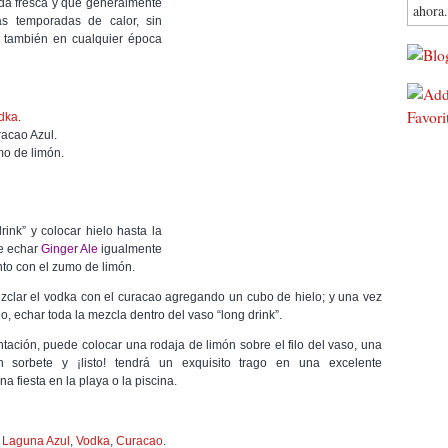
da fresca y que generalmente
ahora.
as temporadas de calor, sin
 también en cualquier época
dka
.
acao Azul.
o de limón.
rink” y colocar hielo hasta la
te echar
Ginger Ale
igualmente
nto con el zumo de limón.
ezclar el vodka con el curacao agregando un cubo de hielo; y una vez
do, echar toda la mezcla dentro del vaso “long drink”.
tación, puede colocar una rodaja de limón sobre el filo del vaso, una
 sorbete y ¡listo! tendrá un exquisito trago en una excelente
a fiesta en la playa o la piscina.
,
Laguna Azul
,
Vodka
,
Curacao
.