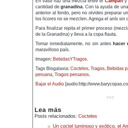
En vaso haz una mezcla entre el
Campari
y 
cantidad de
granadina
. Con la ayuda de una 
anterior al fondo, pero no olvides preparar u
los licores no se mezclen. Agrega el anís sin q
Para finalizar repita el primer proceso (mezcl
de la Granadina) y lleva a la copa flauta.
Tomar inmediatamente, no sin antes
hacer 
maravilloso país.
Imagen:
BebidasYTragos
.
Tags Blogalaxia:
Cocteles
,
Tragos
,
Bebidas pa
peruana
,
Tragos peruanos
.
Bajar el Audio
[audio:http://www.barycopas.
Lea más
Posts relacionados:
Cocteles
Un coctel luminoso y exótico, el 