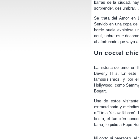
barras de la ciudad, ha
sorprender, deslumbrar….
Se trata del Amor en L
Servido en una copa de
borde suele exhibirse u
aquí, sobre este decorad
al afortunado que vaya a 
Un coctel chic
La historia del amor en 
Beverly Hills. En este
famosísismos, y por el
Hollywood, como Sammy D
Bogart.
Uno de estos visitant
extraordinaria y melodi
o “Tie a Yellow Ribbon”.
fiesta, el también conoc
fama, le pidió a Pepe Rui
Ni corto ni perezoso, e