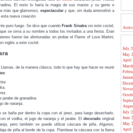
anadina. El resto lo haría la magia de sus manos y su genio e
 fue más que glamoroso,
espectacular
y que, sin duda arremolinó a
 esta nueva creación.
ente puro fuego. Se dice que cuando
Frank Sinatra
vio este coctel,
Acerc
ue se sirva a su nombre a todos los invitados a una fiesta. Eran
enes fueron las afortunadas en probar el Flame of Love Martini,
n inglés a este coctel.
July 
ara
May 
April
March
Llamas, de la manera clásica, todo lo que hay que hacer es reunir
Febru
tes
:
Janua
tini
Decem
dka.
Novem
erez.
Octob
e jarabe de granadina
Septe
go de naranja.
Augus
July 
o se baña por dentro la copa con el jerez, para luego desecharlo.
June 
con el vodka, el jugo de naranja y el jarabe. El
decorado
original
May 
anja, pero también se puede utilizar cáscara de piña. Algunos,
April
daja de piña al borde de la copa. Flambear la cáscara con la llama