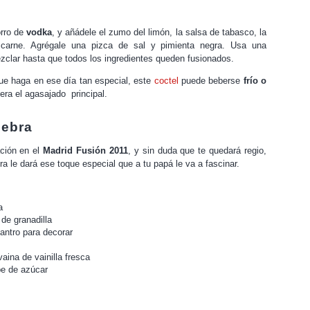
orro de
vodka
, y añádele el zumo del limón, la salsa de tabasco, la
 carne. Agrégale una pizca de sal y pimienta negra. Usa una
ezclar hasta que todos los ingredientes queden fusionados.
ue haga en ese día tan especial, este
coctel
puede beberse
frío o
iera el agasajado principal.
nebra
ación en el
Madrid Fusión 2011
, y sin duda que te quedará regio,
ra le dará ese toque especial que a tu papá le va a fascinar.
a
 de granadilla
lantro para decorar
aina de vainilla fresca
abe de azúcar