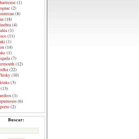
hartreuse
(1)
ognac
(2)
ointreau
(8)
in
(18)
inebra
(4)
alúa
(1)
isco
(11)
aki
(1)
on
(14)
ake
(1)
equila
(7)
ermouth
(12)
odka
(22)
hisky
(10)
rinks
(3)
(13)
urdeos
(1)
spumosos
(6)
porto
(2)
Buscar: