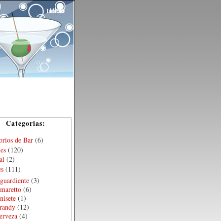
Inicio
Categorias:
orios de Bar
(6)
les
(120)
al
(2)
es
(111)
guardiente
(3)
maretto
(6)
nisete
(1)
randy
(12)
erveza
(4)