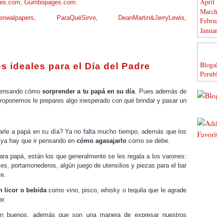
April
les.com
,
Gumbopages.com
.
March
enwalpapers
,
ParaQuéSirve
,
DeanMartin&JerryLewis
,
Febru
Janua
Bloga
s ideales para el Día del Padre
Perub
pensando cómo
sorprender a tu papá en su día
. Pues además de
 proponemos le prepares algo inesperado con qué brindar y pasar un
rle a papá en su día? Ya no falta mucho tiempo, además que los
 ya hay que ir pensando en
cómo agasajarlo
como se debe.
ra papá, están los que generalmente se les regala a los varones:
ojes, portamonederos, algún juego de utensilios y piezas para el bar
te.
n licor o bebida
como vino, pisco, whisky o tequila que le agrade
r.
on buenos, además que son una manera de expresar nuestros