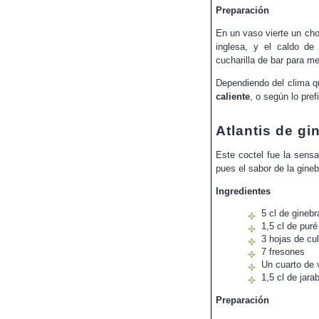
Preparación
En un vaso vierte un ch
inglesa, y el caldo de
cucharilla de bar para m
Dependiendo del clima q
caliente
, o según lo pref
Atlantis de gi
Este coctel fue la sens
pues el sabor de la gineb
Ingredientes
5 cl de ginebr
1,5 cl de puré
3 hojas de cu
7 fresones
Un cuarto de v
1,5 cl de jar
Preparación