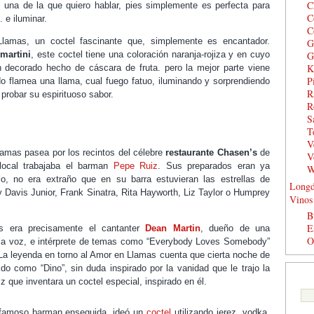
C
y una de la que quiero hablar, pies simplemente es perfecta para
C
 e iluminar.
C
lamas, un coctel fascinante que, simplemente es encantador.
G
G
martini
, este coctel tiene una coloración naranja-rojiza y en cuyo
K
n decorado hecho de cáscara de fruta. pero la mejor parte viene
P
o flamea una llama, cual fuego fatuo, iluminando y sorprendiendo
R
probar su espirituoso sabor.
R
S
T
V
llamas pasea por los recintos del célebre
restaurante Chasen’s
de
V
 local trabajaba el barman
Pepe Ruiz
. Sus preparados eran ya
W
lo, no era extraño que en su barra estuvieran las estrellas de
Longd
avis Junior, Frank Sinatra, Rita Hayworth, Liz Taylor o Humprey
Vinos
B
E
es era precisamente el cantanter
Dean Martin
, dueño de una
O
osa voz, e intérprete de temas como “Everybody Loves Somebody”
 La leyenda en torno al Amor en Llamas cuenta que cierta noche de
ido como “Dino”, sin duda inspirado por la vanidad que le trajo la
z que inventara un coctel especial, inspirado en él.
l famoso barman enseguida, ideó un
coctel
utilizando jerez, vodka,