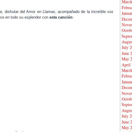
March
Febru
e, disfrutar del Amor en Llamas, acompañado de la increíble voz
Janua
uce en todo su esplendor con
esta canción
:
Decem
Novem
Octob
Septe
Augus
July 
June 
May 
April
March
Febru
Janua
Decem
Novem
Octob
Septe
Augus
July 
June 
May 