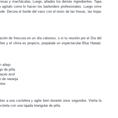
resas y machácalas, Luego, añades los demás ingredientes. Tapa
go agítalo como lo hacen los bartenders profesionales. Luego sirve
nde. Decora el borde del vaso con el resto de las fresas, las hojas
ción de frescura en un día caluroso, o si tu reunión por el Día del
libre y el clima es propicio, prepárale un espectacular Blue Hawaii;
n añejo
go de piña
raçao azul
o de naranja
elos
ntes a una coctelera y agite bien durante unos segundos. Vierta la
órela con una tajada triangular de piña.