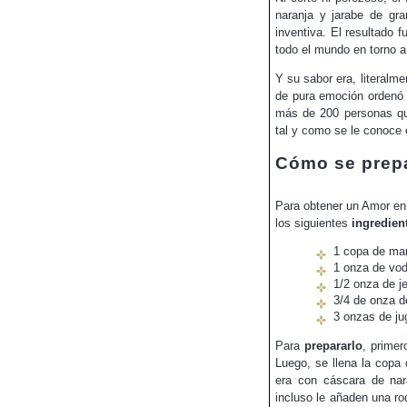
naranja y jarabe de gr
inventiva. El resultado
todo el mundo en torno a
Y su sabor era, literalm
de pura emoción ordenó q
más de 200 personas qui
tal y como se le conoce e
Cómo se prep
Para obtener un Amor en 
los siguientes
ingredien
1 copa de mar
1 onza de vo
1/2 onza de j
3/4 de onza d
3 onzas de ju
Para
prepararlo
, primer
Luego, se llena la copa 
era con cáscara de nar
incluso le añaden una ro