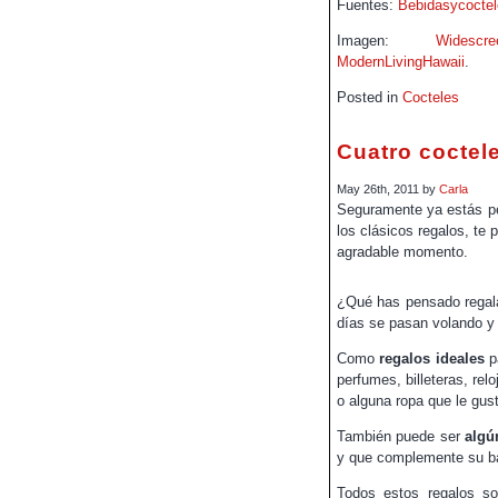
Fuentes:
Bebidasycocte
Imagen:
Widescre
ModernLivingHawaii
.
Posted in
Cocteles
Cuatro coctele
May 26th, 2011 by
Carla
Seguramente ya estás 
los clásicos regalos, te
agradable momento.
¿Qué has pensado regala
días se pasan volando y
Como
regalos ideales
pa
perfumes, billeteras, rel
o alguna ropa que le gus
También puede ser
algú
y que complemente su ba
Todos estos regalos s