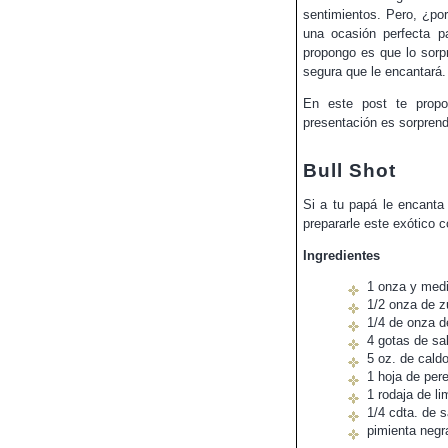
sentimientos. Pero, ¿po
una ocasión perfecta p
propongo es que lo sorp
segura que le encantará.
En este post te pro
presentación es sorprend
Bull Shot
Si a tu papá le encanta
prepararle este exótico c
Ingredientes
1 onza y med
1/2 onza de 
1/4 de onza d
4 gotas de sa
5 oz. de cald
1 hoja de perej
1 rodaja de l
1/4 cdta. de s
pimienta negr