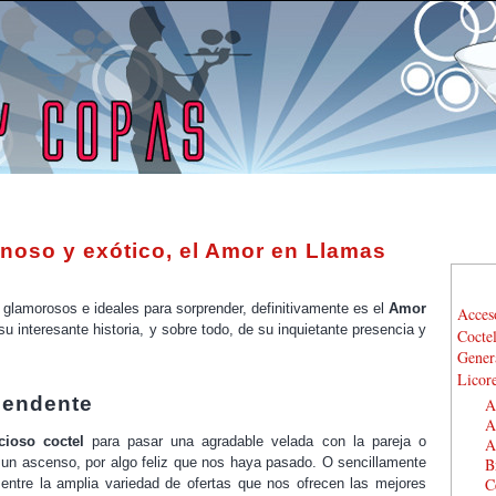
inoso y exótico, el Amor en Llamas
glamorosos e ideales para sorprender, definitivamente es el
Amor
Acces
su interesante historia, y sobre todo, de su inquietante presencia y
Cocte
Gener
Licor
pendente
A
A
icioso coctel
para pasar una agradable velada con la pareja o
A
B
 un ascenso, por algo feliz que nos haya pasado. O sencillamente
C
 entre la amplia variedad de ofertas que nos ofrecen las mejores