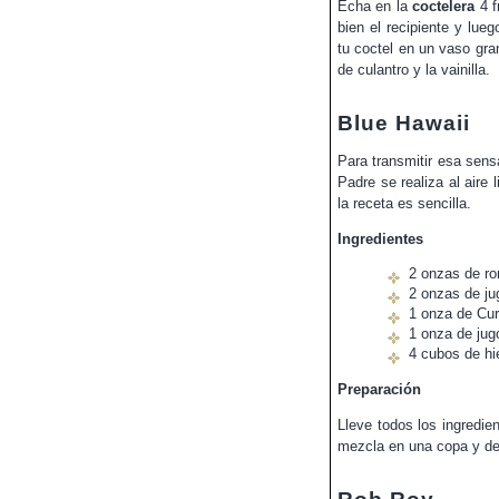
Echa en la
coctelera
4 f
bien el recipiente y lue
tu coctel en un vaso gra
de culantro y la vainilla.
Blue Hawaii
Para transmitir esa sensa
Padre se realiza al aire 
la receta es sencilla.
Ingredientes
2 onzas de ro
2 onzas de ju
1 onza de Cu
1 onza de jug
4 cubos de hi
Preparación
Lleve todos los ingredie
mezcla en una copa y dec