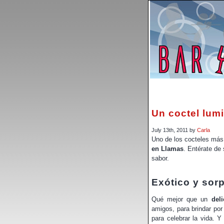
Un coctel lum
July 13th, 2011 by
Carla
Uno de los cocteles más 
en Llamas
. Entérate de 
sabor.
Exótico y sor
Qué mejor que un
del
amigos, para brindar por
para celebrar la vida. Y