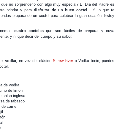
r qué no sorprenderlo con algo muy especial? El Día del Padre es
ara brindar y para
disfrutar de un buen coctel
. Y lo que te
rendas preparando un coctel para celebrar la gran ocasión. Estoy
ponemos
cuatro cocteles
que son fáciles de preparar y cuya
ente, y ni qué decir del cuerpo y su sabor.
 el
vodka
, en vez del clásico
Screwdriver
o Vodka tonic, puedes
octel.
ia de vodka
zumo de limón
e salsa inglesa
lsa de tabasco
o de carne
il
imón
al
a